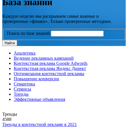
База знаний
Каждую неделю мы раскрываем самые важные и
проверенные «фишки». Только проверенные методики.
Поиск по базе знаний
Аналитика
Ведение рекламных кампаний
Контекстная реклама Google Adwords
Контекстная реклама Яндекс Директ
Оптимизация контекстной рекламы
Повышение конверсии
Семантика
Сервисы
Тренды
Эффективные объявления
Тренды
4588
Тренды в контекстной рекламе в 2021