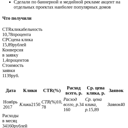
Сделали по баннерной и медийной рекламе акцент на
отдельных проектах наиболее популярных домов
Что получили
CTR
кликабельность
10,78
процента
СРС
цена клика
15,89
рублей
Конверсия
в заявку
1,4
процентов
Стоимость
заявки
1139
руб.
Расход
Ср. цена
Дата
Клики
CTR(%)
Заявок
всего, р.
клика, р.
Расход
Ср. цена
Ноябрь
CTR(%)
10,
Клики
2150
всего, р.
34
клика,
Заявок
40
2017
78
160
р.
15,89
Расходы
в месяц
34160
рублей